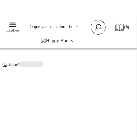
Falta apenas
R$ 159,00
para ganhar
Frete Grátis!
(
0
)
Explore
Home
/