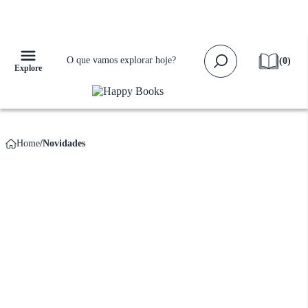
Falta apenas
R$ 159,00
para ganhar
Frete Grátis!
(
0
)
Explore
Home
Novidades