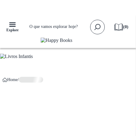
Falta apenas
R$ 159,00
para ganhar
Frete Grátis!
(
0
)
Explore
Home
/