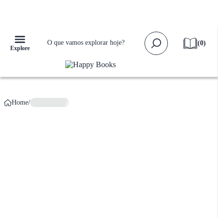
Falta apenas
R$ 159,00
para ganhar
Frete Grátis!
(
0
)
Explore
Home
/