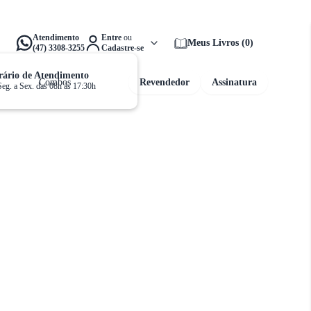
alta apenas
R$ 159,00
para ganhar
Frete Grátis!
Atendimento
Entre
ou
Meus Livros
(
0
)
(47) 3308-3255
Cadastre-se
ário de Atendimento
Combos
Revendedor
Assinatura
Seg. a Sex. das 08h às 17:30h