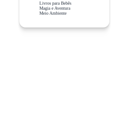
Livros para Bebês
Magia e Aventura
Meio Ambiente
Meios de Transporte
Não Abra Esta Categoria!
Sistema Solar
Valores