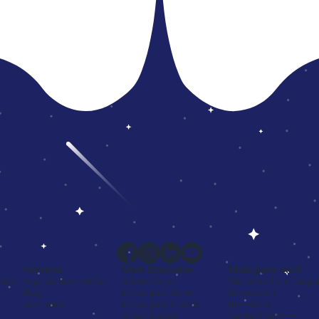
Serviços
Mais Buscados
Mais para você
enha
Seja um Revendedor
Alfabetização
Não Abra Esta Categor
Blog
Livros para Bebês
Dinossauros
Assinatura
Livros para Colorir
Interativos
Apoio Escolar
Contos Clássicos