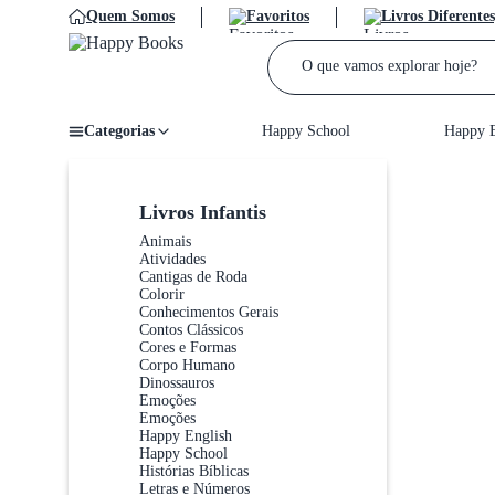
Quem Somos
Favoritos
Livros Diferentes
Categorias
Happy School
Happy E
Home
/
Livros Infantis
Animais
Atividades
Cantigas de Roda
Colorir
Conhecimentos Gerais
Contos Clássicos
Cores e Formas
Corpo Humano
Dinossauros
Emoções
Emoções
Happy English
Happy School
Histórias Bíblicas
Letras e Números