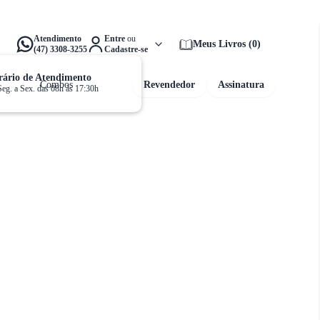
alta apenas
R$ 159,00
para ganhar
Frete Grátis!
Atendimento
Entre
ou
Meus Livros
(
0
)
(47) 3308-3255
Cadastre-se
ário de Atendimento
Combos
Revendedor
Assinatura
Seg. a Sex. das 08h às 17:30h