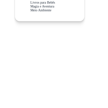
Livros para Bebês
Magia e Aventura
Meio Ambiente
Meios de Transporte
Não Abra Esta Categoria!
Sistema Solar
Valores