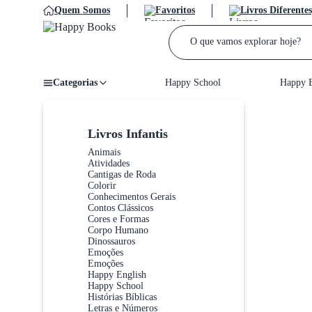
Quem Somos
Favoritos
Livros Diferentes
Categorias
Happy School
Happy E
Home
/
Livros Infantis
Animais
Atividades
Cantigas de Roda
Colorir
Conhecimentos Gerais
Contos Clássicos
Cores e Formas
Corpo Humano
Dinossauros
Emoções
Emoções
Happy English
Happy School
Histórias Bíblicas
Letras e Números