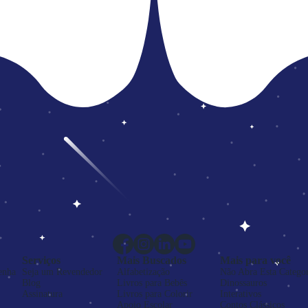
Serviços
Mais Buscados
Mais para você
enha
Seja um Revendedor
Alfabetização
Não Abra Esta Categor
Blog
Livros para Bebês
Dinossauros
Assinatura
Livros para Colorir
Interativos
Apoio Escolar
Contos Clássicos