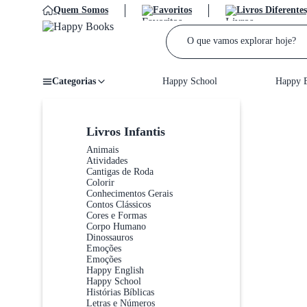
Quem Somos
Favoritos
Livros Diferentes
Categorias
Happy School
Happy E
Home
/
Livros Infantis
Animais
Atividades
Cantigas de Roda
Colorir
Conhecimentos Gerais
Contos Clássicos
Cores e Formas
Corpo Humano
Dinossauros
Emoções
Emoções
Happy English
Happy School
Histórias Bíblicas
Letras e Números