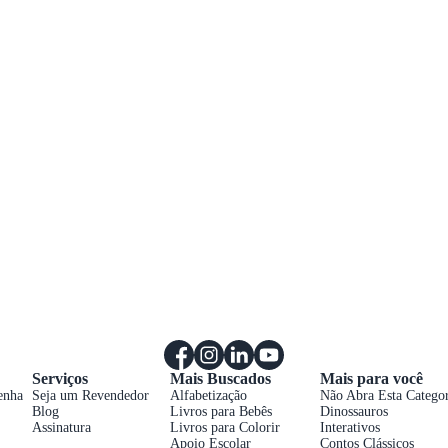
Serviços
Mais Buscados
Mais para você
enha
Seja um Revendedor
Alfabetização
Não Abra Esta Categor
Blog
Livros para Bebês
Dinossauros
Assinatura
Livros para Colorir
Interativos
Apoio Escolar
Contos Clássicos