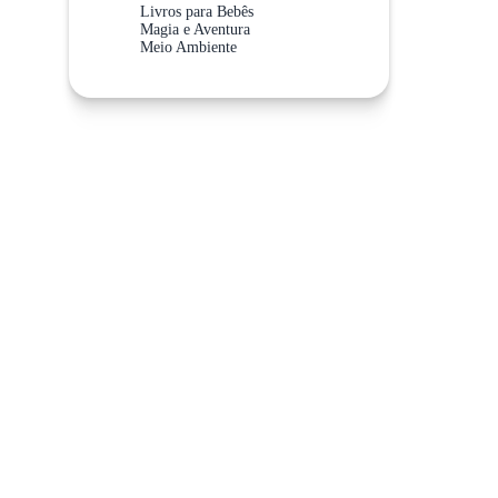
Livros para Bebês
Magia e Aventura
Meio Ambiente
Meios de Transporte
Não Abra Esta Categoria!
Sistema Solar
Valores