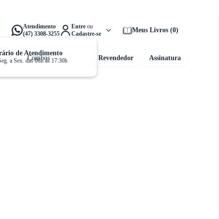
alta apenas
R$ 159,00
para ganhar
Frete Grátis!
Atendimento
Entre
ou
Meus Livros
(
0
)
(47) 3308-3255
Cadastre-se
ário de Atendimento
Combos
Revendedor
Assinatura
Seg. a Sex. das 08h às 17:30h