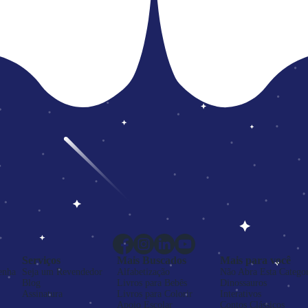
Serviços
Mais Buscados
Mais para você
enha
Seja um Revendedor
Alfabetização
Não Abra Esta Categor
Blog
Livros para Bebês
Dinossauros
Assinatura
Livros para Colorir
Interativos
Apoio Escolar
Contos Clássicos