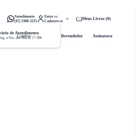
alta apenas
R$ 159,00
para ganhar
Frete Grátis!
Atendimento
Entre
ou
Meus Livros
(
0
)
(47) 3308-3255
Cadastre-se
ário de Atendimento
Combos
Revendedor
Assinatura
Seg. a Sex. das 08h às 17:30h