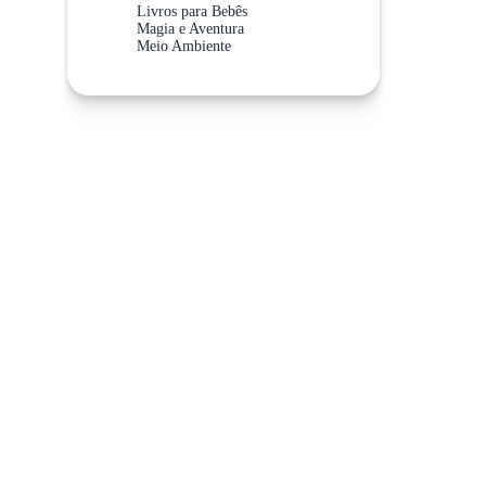
Livros para Bebês
Magia e Aventura
Meio Ambiente
Meios de Transporte
Não Abra Esta Categoria!
Sistema Solar
Valores