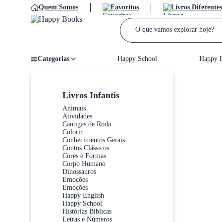
Quem Somos
Favoritos
Livros Diferentes
Categorias
Happy School
Happy E
Home
/
Livros Infantis
Animais
Atividades
Cantigas de Roda
Colorir
Conhecimentos Gerais
Contos Clássicos
Cores e Formas
Corpo Humano
Dinossauros
Emoções
Emoções
Happy English
Happy School
Histórias Bíblicas
Letras e Números