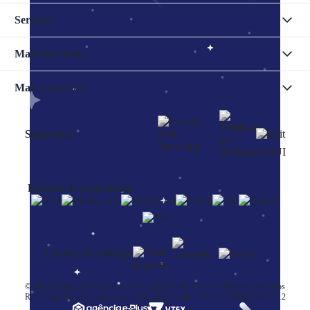
Serviços
Mais Buscados
Mais para você
Segurança
Formas de pagamento
Formas de entrega
© 2024, Happy Books Editora Ltda - Loja Oficial. Todos os direitos reservados
Rod. Jorge Lacerda, 5086, Gaspar/SC, 89115-100 - CNPJ 24.856.865/0001-12