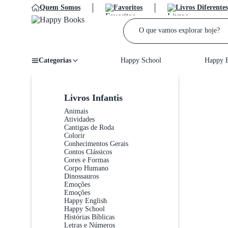
Quem Somos
Favoritos
Livros Diferentes
Categorias
Happy School
Happy E
Home
/
Livros Infantis
Animais
Atividades
Cantigas de Roda
Colorir
Conhecimentos Gerais
Contos Clássicos
Cores e Formas
Corpo Humano
Dinossauros
Emoções
Emoções
Happy English
Happy School
Histórias Bíblicas
Letras e Números