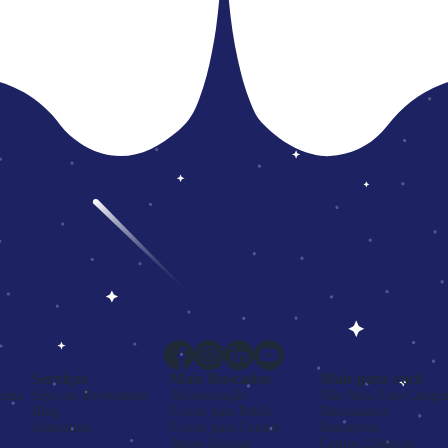
Serviços
Mais Buscados
Mais para você
enha
Seja um Revendedor
Alfabetização
Não Abra Esta Categor
Blog
Livros para Bebês
Dinossauros
Assinatura
Livros para Colorir
Interativos
Apoio Escolar
Contos Clássicos