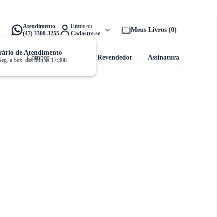
alta apenas
R$ 159,00
para ganhar
Frete Grátis!
Atendimento
Entre
ou
Meus Livros
(
0
)
(47) 3308-3255
Cadastre-se
ário de Atendimento
Combos
Revendedor
Assinatura
Seg. a Sex. das 08h às 17:30h