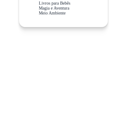
Livros para Bebês
Magia e Aventura
Meio Ambiente
Meios de Transporte
Não Abra Esta Categoria!
Sistema Solar
Valores