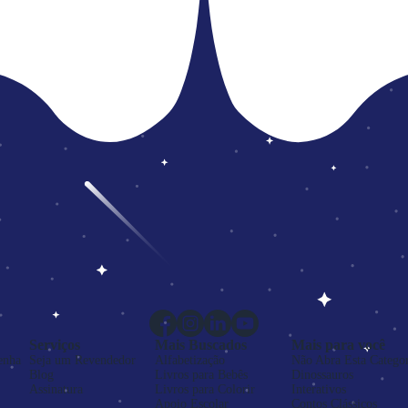
Serviços
Mais Buscados
Mais para você
enha
Seja um Revendedor
Alfabetização
Não Abra Esta Categor
Blog
Livros para Bebês
Dinossauros
Assinatura
Livros para Colorir
Interativos
Apoio Escolar
Contos Clássicos