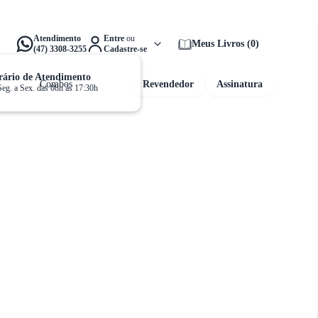
alta apenas
R$ 159,00
para ganhar
Frete Grátis!
Atendimento
Entre
ou
Meus Livros
(
0
)
(47) 3308-3255
Cadastre-se
ário de Atendimento
Combos
Revendedor
Assinatura
Seg. a Sex. das 08h às 17:30h