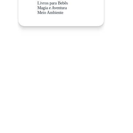
Livros para Bebês
Magia e Aventura
Meio Ambiente
Meios de Transporte
Não Abra Esta Categoria!
Sistema Solar
Valores