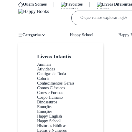
Quem Somos
Favoritos
Livros Diferentes
Categorias
Happy School
Happy E
Home
/
Livros Infantis
Animais
Atividades
Cantigas de Roda
Colorir
Conhecimentos Gerais
Contos Clássicos
Cores e Formas
Corpo Humano
Dinossauros
Emoções
Emoções
Happy English
Happy School
Histórias Bíblicas
Letras e Números