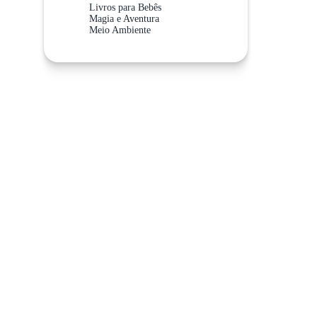
Livros para Bebês
Magia e Aventura
Meio Ambiente
Meios de Transporte
Não Abra Esta Categoria!
Sistema Solar
Valores