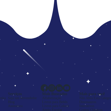
Serviços
Mais Buscados
Mais para você
enha
Seja um Revendedor
Alfabetização
Não Abra Esta Categor
Blog
Livros para Bebês
Dinossauros
Assinatura
Livros para Colorir
Interativos
Apoio Escolar
Contos Clássicos