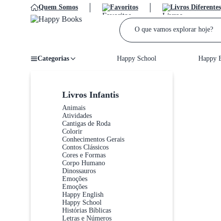
Quem Somos
Favoritos
Livros Diferentes
Categorias
Happy School
Happy E
Home
/
Livros Infantis
Animais
Atividades
Cantigas de Roda
Colorir
Conhecimentos Gerais
Contos Clássicos
Cores e Formas
Corpo Humano
Dinossauros
Emoções
Emoções
Happy English
Happy School
Histórias Bíblicas
Letras e Números