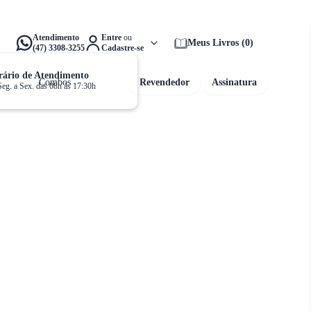
alta apenas
R$ 159,00
para ganhar
Frete Grátis!
Atendimento
Entre
ou
Meus Livros
(
0
)
(47) 3308-3255
Cadastre-se
ário de Atendimento
Combos
Revendedor
Assinatura
Seg. a Sex. das 08h às 17:30h