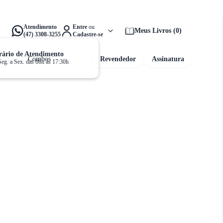
alta apenas
R$ 159,00
para ganhar
Frete Grátis!
Atendimento
Entre
ou
Meus Livros
(
0
)
(47) 3308-3255
Cadastre-se
ário de Atendimento
Combos
Revendedor
Assinatura
Seg. a Sex. das 08h às 17:30h