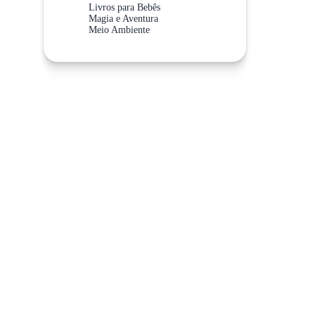
Livros para Bebês
Magia e Aventura
Meio Ambiente
Meios de Transporte
Não Abra Esta Categoria!
Sistema Solar
Valores