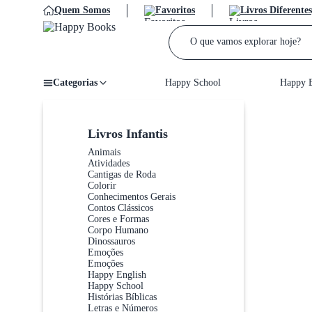
Quem Somos
Favoritos
Livros Diferentes
Categorias
Happy School
Happy E
Home
/
Livros Infantis
Animais
Atividades
Cantigas de Roda
Colorir
Conhecimentos Gerais
Contos Clássicos
Cores e Formas
Corpo Humano
Dinossauros
Emoções
Emoções
Happy English
Happy School
Histórias Bíblicas
Letras e Números