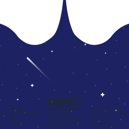
Serviços
Mais Buscados
Mais para você
enha
Seja um Revendedor
Alfabetização
Não Abra Esta Categor
Blog
Livros para Bebês
Dinossauros
Assinatura
Livros para Colorir
Interativos
Apoio Escolar
Contos Clássicos