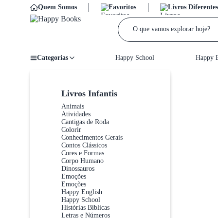
Quem Somos
Favoritos
Livros Diferentes
Categorias
Happy School
Happy E
Home
/
Livros Infantis
Animais
Atividades
Cantigas de Roda
Colorir
Conhecimentos Gerais
Contos Clássicos
Cores e Formas
Corpo Humano
Dinossauros
Emoções
Emoções
Happy English
Happy School
Histórias Bíblicas
Letras e Números