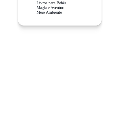
Livros para Bebês
Magia e Aventura
Meio Ambiente
Meios de Transporte
Não Abra Esta Categoria!
Sistema Solar
Valores