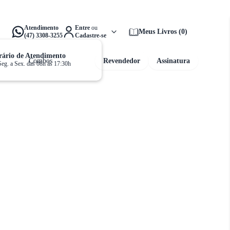
alta apenas
R$ 159,00
para ganhar
Frete Grátis!
Atendimento
Entre
ou
Meus Livros
(
0
)
(47) 3308-3255
Cadastre-se
ário de Atendimento
Combos
Revendedor
Assinatura
Seg. a Sex. das 08h às 17:30h