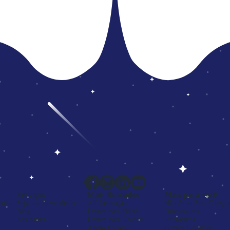
Serviços
Mais Buscados
Mais para você
enha
Seja um Revendedor
Alfabetização
Não Abra Esta Categor
Blog
Livros para Bebês
Dinossauros
Assinatura
Livros para Colorir
Interativos
Apoio Escolar
Contos Clássicos