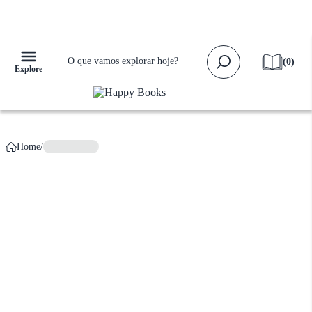
Falta apenas
R$ 159,00
para ganhar
Frete Grátis!
(
0
)
Explore
Home
/