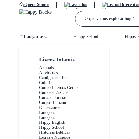
Quem Somos
Favoritos
Livros Diferentes
Categorias
Happy School
Happy E
Home
/
Livros Infantis
Animais
Atividades
Cantigas de Roda
Colorir
Conhecimentos Gerais
Contos Clássicos
Cores e Formas
Corpo Humano
Dinossauros
Emoções
Emoções
Happy English
Happy School
Histórias Bíblicas
Letras e Números