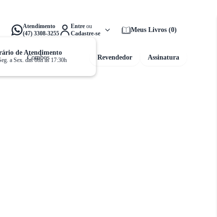
alta apenas
R$ 159,00
para ganhar
Frete Grátis!
Atendimento
Entre
ou
Meus Livros
(
0
)
(47) 3308-3255
Cadastre-se
ário de Atendimento
Combos
Revendedor
Assinatura
Seg. a Sex. das 08h às 17:30h