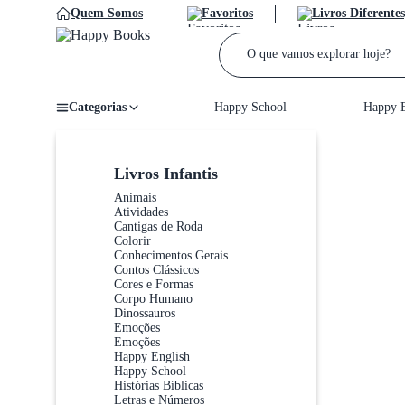
Quem Somos
Favoritos
Livros Diferentes
Categorias
Happy School
Happy E
Home
/
Livros Infantis
Animais
Atividades
Cantigas de Roda
Colorir
Conhecimentos Gerais
Contos Clássicos
Cores e Formas
Corpo Humano
Dinossauros
Emoções
Emoções
Happy English
Happy School
Histórias Bíblicas
Letras e Números