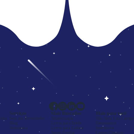
Serviços
Mais Buscados
Mais para você
enha
Seja um Revendedor
Alfabetização
Não Abra Esta Categor
Blog
Livros para Bebês
Dinossauros
Assinatura
Livros para Colorir
Interativos
Apoio Escolar
Contos Clássicos