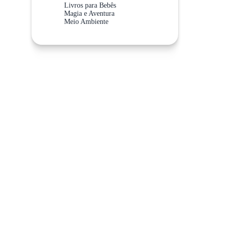
Livros para Bebês
Magia e Aventura
Meio Ambiente
Meios de Transporte
Não Abra Esta Categoria!
Sistema Solar
Valores