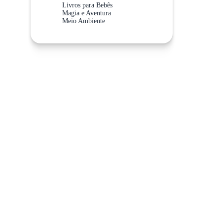
Livros para Bebês
Magia e Aventura
Meio Ambiente
Meios de Transporte
Não Abra Esta Categoria!
Sistema Solar
Valores