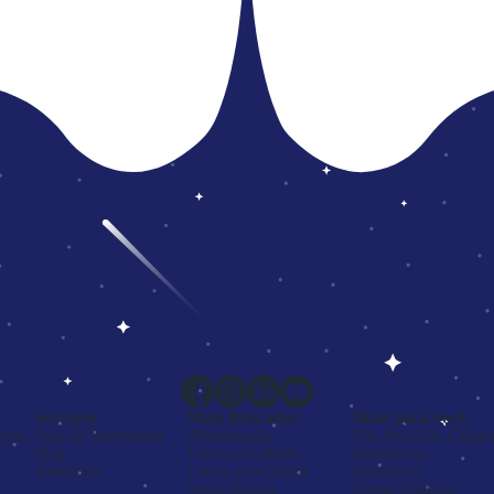
Serviços
Mais Buscados
Mais para você
enha
Seja um Revendedor
Alfabetização
Não Abra Esta Categor
Blog
Livros para Bebês
Dinossauros
Assinatura
Livros para Colorir
Interativos
Apoio Escolar
Contos Clássicos