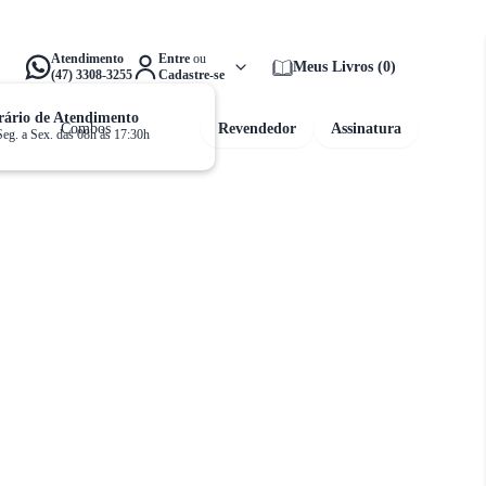
alta apenas
R$ 159,00
para ganhar
Frete Grátis!
Atendimento
Entre
ou
Meus Livros
(
0
)
(47) 3308-3255
Cadastre-se
ário de Atendimento
Combos
Revendedor
Assinatura
Seg. a Sex. das 08h às 17:30h