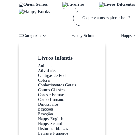
Quem Somos
Favoritos
Livros Diferentes
Categorias
Happy School
Happy E
Home
/
Livros Infantis
Animais
Atividades
Cantigas de Roda
Colorir
Conhecimentos Gerais
Contos Clássicos
Cores e Formas
Corpo Humano
Dinossauros
Emoções
Emoções
Happy English
Happy School
Histórias Bíblicas
Letras e Números